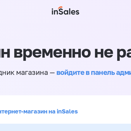
н временно не р
войдите в панель ад
дник магазина —
нтернет-магазин на inSales