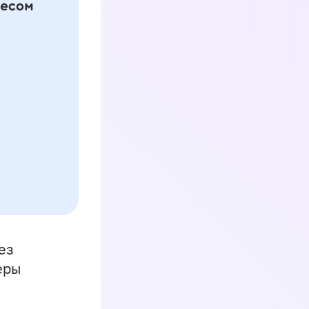
ез
еры