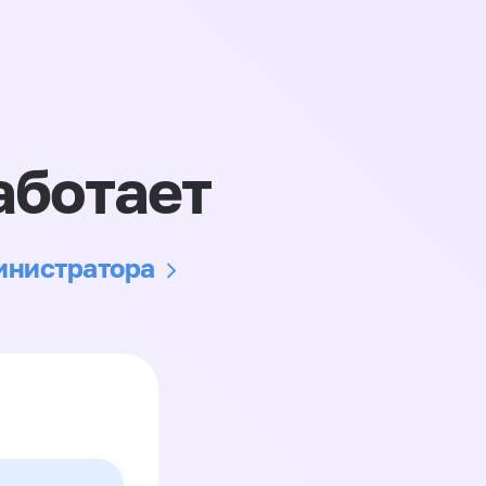
аботает
министратора